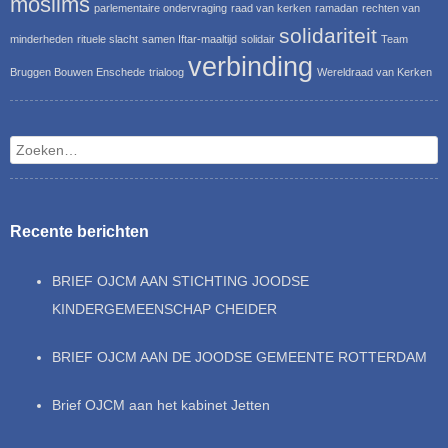
moslims
parlementaire ondervraging
raad van kerken
ramadan
rechten van
solidariteit
minderheden
rituele slacht
samen Iftar-maaltijd
solidair
Team
verbinding
Bruggen Bouwen Enschede
trialoog
Wereldraad van Kerken
Zoeken
Recente berichten
BRIEF OJCM AAN STICHTING JOODSE
KINDERGEMEENSCHAP CHEIDER
BRIEF OJCM AAN DE JOODSE GEMEENTE ROTTERDAM
Brief OJCM aan het kabinet Jetten