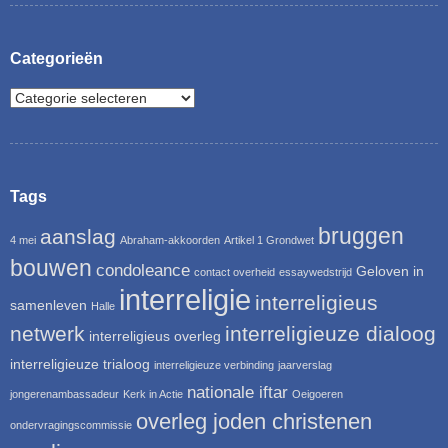
Categorieën
Tags
bruggen
aanslag
4 mei
Abraham-akkoorden
Artikel 1 Grondwet
bouwen
condoleance
Geloven in
contact overheid
essaywedstrijd
interreligie
interreligieus
samenleven
Halle
netwerk
interreligieuze dialoog
interreligieus overleg
interreligieuze trialoog
interreligieuze verbinding
jaarverslag
nationale iftar
jongerenambassadeur
Kerk in Actie
Oeigoeren
overleg joden christenen
ondervragingscommissie