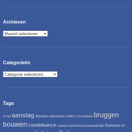
Archieven
Categorieën
Tags
bruggen
aanslag
4 mei
Abraham-akkoorden
Artikel 1 Grondwet
bouwen
condoleance
Geloven in
contact overheid
essaywedstrijd