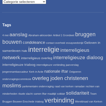
Tags
bruggen
aanslag
4 mei
Abraham-akkoorden
Artikel 1 Grondwet
bouwen
condoleance
Geloven in
contact overheid
essaywedstrijd
interreligie
interreligieus
samenleven
Halle
netwerk
interreligieuze dialoog
interreligieus overleg
interreligieuze trialoog
interreligieuze verbinding
jaarverslag
nationale iftar
jongerenambassadeur
Kerk in Actie
Oeigoeren
overleg joden christenen
ondervragingscommissie
moslims
parlementaire ondervraging
raad van kerken
ramadan
rechten van
solidariteit
minderheden
rituele slacht
samen Iftar-maaltijd
solidair
Team
verbinding
Bruggen Bouwen Enschede
trialoog
Wereldraad van Kerken